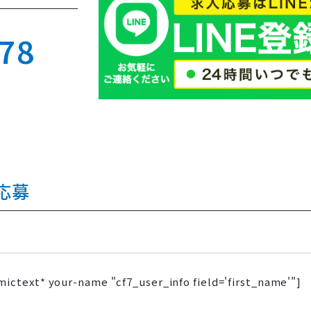
278
応募
mictext* your-name "cf7_user_info field='first_name'"]