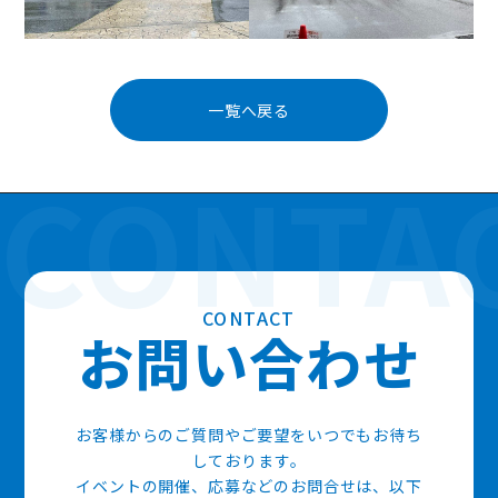
投
稿
一覧へ戻る
ナ
ビ
ゲ
ー
シ
ョ
ン
CONTACT
お
問
い
合
わ
せ
お客様からのご質問やご要望をいつでもお待ち
しております。
イベントの開催、応募などのお問合せは、以下