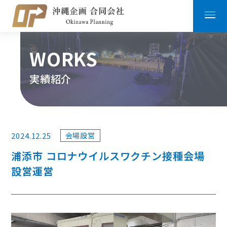
WORKS
実績紹介
2024.12.25
会場設営
浦添市 コロナウイルスワクチン接種会場
設営運営